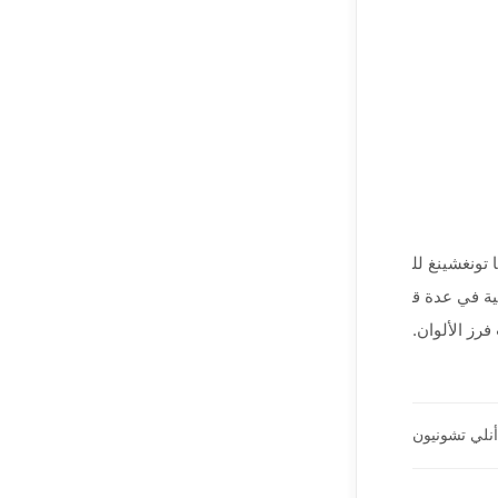
تونغشينغ لل
ية في عدة ق
رز الألوان.
نلي تشونيون