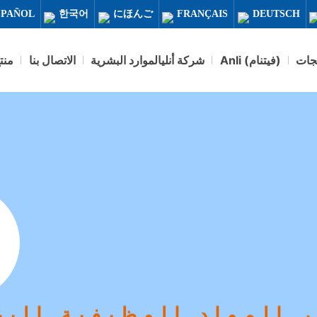
SPAÑOL
한국어
にほんご
FRANÇAIS
DEUTSCH
تجات
(فيتنام) Anli
شركة أنليالموارد البشرية
الاتصال بنا
منت
اد جيدة لصالح المجتم
مواد جيدة من أجل مصلحة المجتمع
 المواد الوظيفية البي