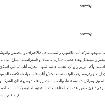
 تنتهجها شركة أنلي للأسهم، والمتمثلة في «الاحتراف والتخصّص والتوسّع و
لمستمر والمستقل وبناء علامات تجارية خاصة»، و«استراتيجية النجاح القائمة
يجية. وأكد الوزير وانغ أن التنمية عالية الجودة لشركة أنلي لم تكن لتحقّقَ
لإدارة ياو وفريقه. وفي الوقت نفسه، شجّع أنلي على مواصلة تكثيف الجهود
السوق ومراكز متقدمة تقنياً، والعمل باستمرار على توسيع نطاق الشركة وتعز
م في تعزيز حضور علامات الصناعات ذات التقنية العالية، وكذلك الصناعة ا
نية، على السا