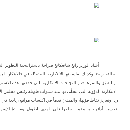
أشاد الوزير وانغ شانغكانغ صراحةً باستراتيجية التطوير التي
ة التجارية»، وكذلك بفلسفتها الابتكارية، المتمثّلة في «الابتكار ا
والتفوّق والسرعة»، وبالنجاحات الابتكارية التي حققتها هذه الاسترات
لابتكارية الدؤوبة التي يتحلّى بها منذ سنوات طويلة رئيس مجلس ا
رد، وتعزيز نقاط قوّتها، والمضيّ قدماً في اكتساب مواقع ريادية في 
تحسين أدائها، بما يضمن نجاحها على المدى الطويل؛ ومن ثمّ الإسها