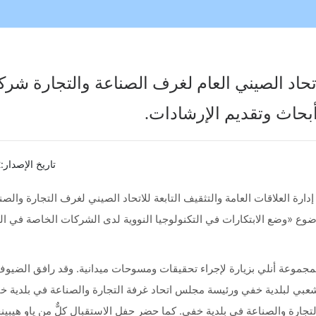
اد جيدة لصالح المجتم
مواد جيدة من أجل مصلحة المجتمع
حاد الصيني العام لغرف الصناعة والتجارة شركة
أبحاث وتقديم الإرشادات.
تاريخ الإصدار:
2
شانغكانغ، رئيس إدارة العلاقات العامة والتثقيف التابعة للاتحاد الصيني لغرف التجارة والص
ع «وضع الابتكارات في التكنولوجيا النووية لدى الشركات الخاصة في الم
حقيق تابعة لمجموعة أنلي بزيارة لإجراء تحقيقات ومسوحات ميدانية. وقد رافق الضي
الشعبي لبلدية خفي ورئيسة مجلس اتحاد غرفة التجارة والصناعة في بلدية خ
التجارة والصناعة في بلدية خفي. كما حضر حفل الاستقبال كلٌّ من ياو هيبين