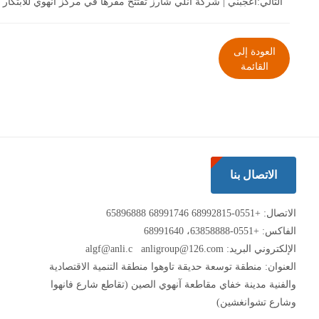
التالي:
أعجبني | شركة أنلي شارز تفتتح مقرها في مركز آنهوي للابتكار
العودة إلى
القائمة
الاتصال بنا
الاتصال:
+0551-68992815
68991746
65896888
الفاكس: +0551-63858888، 68991640
الإلكتروني البريد:
anligroup@126.com
algf@anli.c
العنوان: منطقة توسعة حديقة تاوهوا منطقة التنمية الاقتصادية
والفنية مدينة خفاي مقاطعة آنهوي الصين (تقاطع شارع فانهوا
وشارع تشوانغشين)